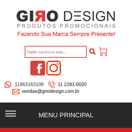
11963163108
11 2281-0020
vendas@girodesign.com.br