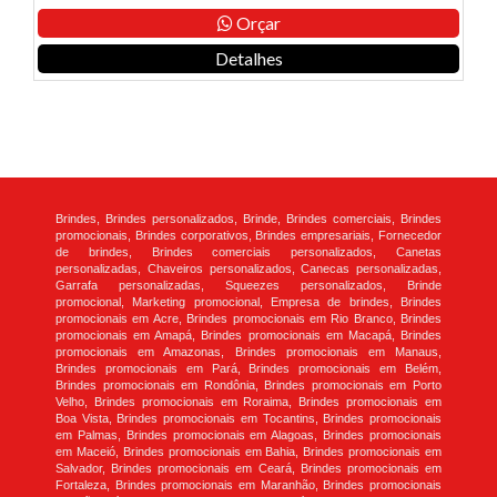
Orçar
Detalhes
Brindes, Brindes personalizados, Brinde, Brindes comerciais, Brindes
promocionais, Brindes corporativos, Brindes empresariais, Fornecedor
de brindes, Brindes comerciais personalizados, Canetas
personalizadas, Chaveiros personalizados, Canecas personalizadas,
Garrafa personalizadas, Squeezes personalizados, Brinde
promocional, Marketing promocional, Empresa de brindes, Brindes
promocionais em Acre, Brindes promocionais em Rio Branco, Brindes
promocionais em Amapá, Brindes promocionais em Macapá, Brindes
promocionais em Amazonas, Brindes promocionais em Manaus,
Brindes promocionais em Pará, Brindes promocionais em Belém,
Brindes promocionais em Rondônia, Brindes promocionais em Porto
Velho, Brindes promocionais em Roraima, Brindes promocionais em
Boa Vista, Brindes promocionais em Tocantins, Brindes promocionais
em Palmas, Brindes promocionais em Alagoas, Brindes promocionais
em Maceió, Brindes promocionais em Bahia, Brindes promocionais em
Salvador, Brindes promocionais em Ceará, Brindes promocionais em
Fortaleza, Brindes promocionais em Maranhão, Brindes promocionais