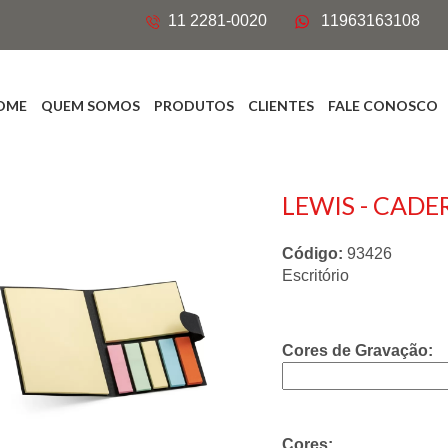
11 2281-0020
11963163108
OME
QUEM SOMOS
PRODUTOS
CLIENTES
FALE CONOSCO
LEWIS - CAD
Código:
93426
Escritório
Cores de Gravação:
Cores: