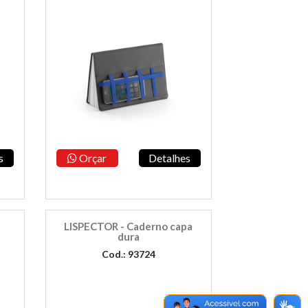
s
Orçar
Detalhes
LISPECTOR - Caderno capa
dura
Cod.: 93724