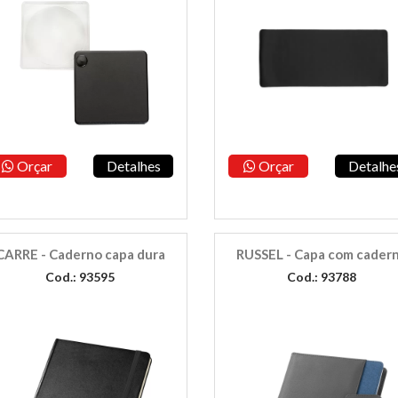
Orçar
Detalhes
Orçar
Detalhe
CARRE - Caderno capa dura
RUSSEL - Capa com cader
Cod.: 93595
Cod.: 93788