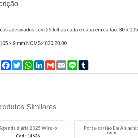
crição
ocos adesivados com 25 folhas cada e capa em cartão. 80 x 10
 105 x 9 mm NCMS:4820.20.00
Compartilhar
Facebook
Twitter
WhatsApp
LinkedIn
Gmail
Email
Line
Tumblr
rodutos Similares
Agenda diária 2025 Wire-o
Porta-cartão Em Alumíni
ônix
Cod.: 14626