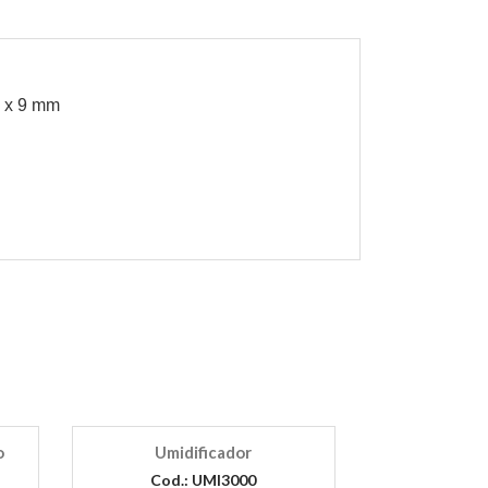
5 x 9 mm
o
Umidificador
Cod.: UMI3000