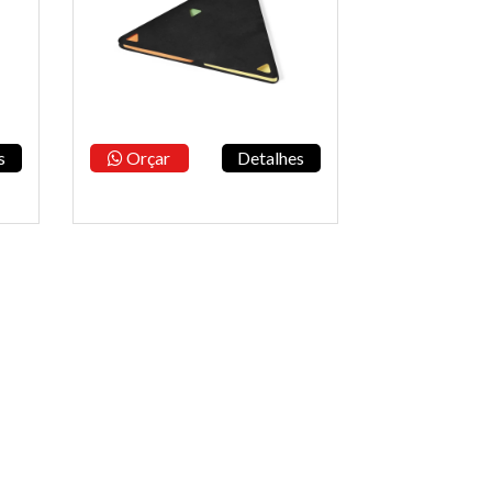
s
Orçar
Detalhes