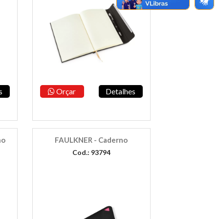
s
Orçar
Detalhes
no
FAULKNER - Caderno
Cod.: 93794