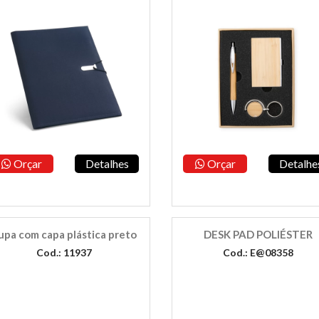
Orçar
Detalhes
Orçar
Detalhe
upa com capa plástica preto
DESK PAD POLIÉSTER
Cod.: 11937
Cod.: E@08358