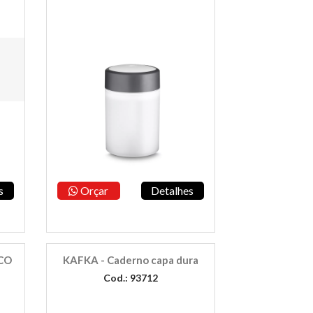
s
Orçar
Detalhes
CO
KAFKA - Caderno capa dura
Cod.: 93712