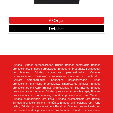
Orçar
Detalhes
Brindes, Brindes personalizados, Brinde, Brindes comerciais, Brindes
promocionais, Brindes corporativos, Brindes empresariais, Fornecedor
de brindes, Brindes comerciais personalizados, Canetas
personalizadas, Chaveiros personalizados, Canecas personalizadas,
Garrafa personalizadas, Squeezes personalizados, Brinde
promocional, Marketing promocional, Empresa de brindes, Brindes
promocionais em Acre, Brindes promocionais em Rio Branco, Brindes
promocionais em Amapá, Brindes promocionais em Macapá, Brindes
promocionais em Amazonas, Brindes promocionais em Manaus,
Brindes promocionais em Pará, Brindes promocionais em Belém,
Brindes promocionais em Rondônia, Brindes promocionais em Porto
Velho, Brindes promocionais em Roraima, Brindes promocionais em
Boa Vista, Brindes promocionais em Tocantins, Brindes promocionais