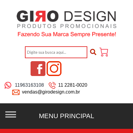
11963163108
11 2281-0020
vendas@girodesign.com.br