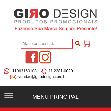
11963163108
11 2281-0020
vendas@girodesign.com.br