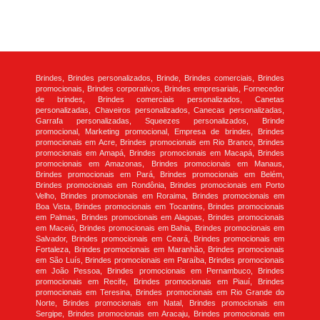
Brindes, Brindes personalizados, Brinde, Brindes comerciais, Brindes
promocionais, Brindes corporativos, Brindes empresariais, Fornecedor
de brindes, Brindes comerciais personalizados, Canetas
personalizadas, Chaveiros personalizados, Canecas personalizadas,
Garrafa personalizadas, Squeezes personalizados, Brinde
promocional, Marketing promocional, Empresa de brindes, Brindes
promocionais em Acre, Brindes promocionais em Rio Branco, Brindes
promocionais em Amapá, Brindes promocionais em Macapá, Brindes
promocionais em Amazonas, Brindes promocionais em Manaus,
Brindes promocionais em Pará, Brindes promocionais em Belém,
Brindes promocionais em Rondônia, Brindes promocionais em Porto
Velho, Brindes promocionais em Roraima, Brindes promocionais em
Boa Vista, Brindes promocionais em Tocantins, Brindes promocionais
em Palmas, Brindes promocionais em Alagoas, Brindes promocionais
em Maceió, Brindes promocionais em Bahia, Brindes promocionais em
Salvador, Brindes promocionais em Ceará, Brindes promocionais em
Fortaleza, Brindes promocionais em Maranhão, Brindes promocionais
em São Luís, Brindes promocionais em Paraíba, Brindes promocionais
em João Pessoa, Brindes promocionais em Pernambuco, Brindes
promocionais em Recife, Brindes promocionais em Piauí, Brindes
promocionais em Teresina, Brindes promocionais em Rio Grande do
Norte, Brindes promocionais em Natal, Brindes promocionais em
Sergipe, Brindes promocionais em Aracaju, Brindes promocionais em