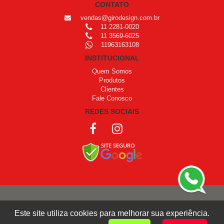
CONTATO
vendas@girodesign.com.br
11 2281-0020
11 3569-6025
11963163108
INSTITUCIONAL
Quem Somos
Produtos
Clientes
Fale Conosco
REDES SOCIAIS
COPYRIGHT © 1999 - 2026 /
OPROGRAMADOR
Este site utiliza cookies para melhorar sua experiência.
Giro Design