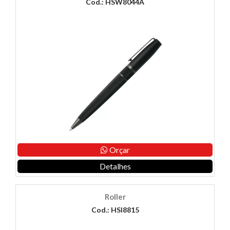
Cod.: HSW8044A
Orçar
Detalhes
Roller
Cod.: HSI8815