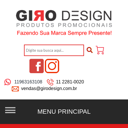
11963163108
11 2281-0020
vendas@girodesign.com.br