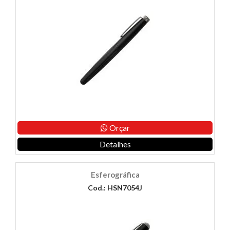
Orçar
Detalhes
Esferográfica
Cod.: HSN7054J