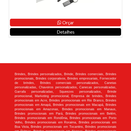
Orçar
Detalhes
Brindes, Brindes personalizados, Brinde, Brindes comerciais, Brindes
promocionais, Brindes corporativos, Brindes empresariais, Fornecedor
de brindes, Brindes comerciais personalizados, Canetas
personalizadas, Chaveiros personalizados, Canecas personalizadas,
Garrafa personalizadas, Squeezes personalizados, Brinde
promocional, Marketing promocional, Empresa de brindes, Brindes
promocionais em Acre, Brindes promocionais em Rio Branco, Brindes
promocionais em Amapá, Brindes promocionais em Macapá, Brindes
promocionais em Amazonas, Brindes promocionais em Manaus,
Brindes promocionais em Pará, Brindes promocionais em Belém,
Brindes promocionais em Rondônia, Brindes promocionais em Porto
Velho, Brindes promocionais em Roraima, Brindes promocionais em
Boa Vista, Brindes promocionais em Tocantins, Brindes promocionais