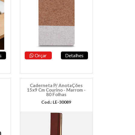
s
Orçar
Detalhes
Caderneta P/ AnotaÇões
15x9 Cm Courino - Marrom -
80 Folhas
Cod.: LE-30089