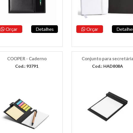
Orçar
Detalhes
Orçar
Detalhe
COOPER - Caderno
Conjunto para secretári
Cod.: 93791
Cod.: HAD808A