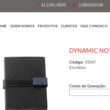
11 2281-0020
11963163108
OME
QUEM SOMOS
PRODUTOS
CLIENTES
FALE CONOSCO
DYNAMIC NO
Código:
93597
Escritório
Cores de Gravação: