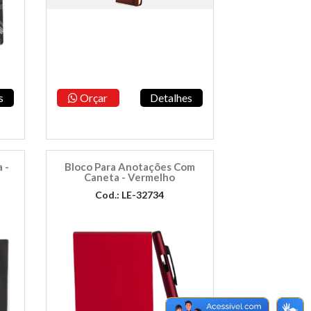
s
Orçar
Detalhes
 -
Bloco Para Anotações Com
Caneta - Vermelho
Cod.: LE-32734