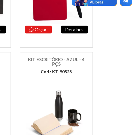
s
Orçar
Detalhes
a
KIT ESCRITÓRIO - AZUL - 4
PÇS
Cod.: KT-90528