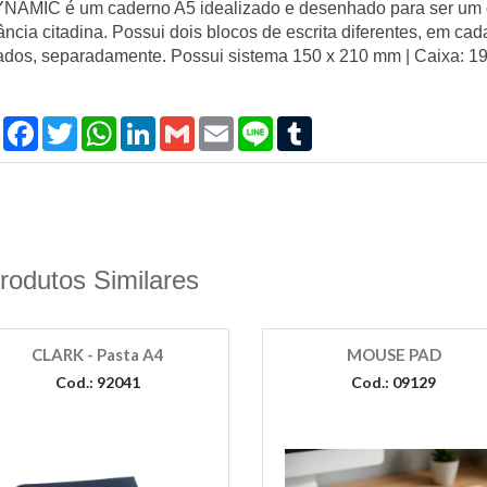
NAMIC é um caderno A5 idealizado e desenhado para ser um ob
ância citadina. Possui dois blocos de escrita diferentes, em ca
ados, separadamente. Possui sistema 150 x 210 mm | Caixa: 
Compartilhar
Facebook
Twitter
WhatsApp
LinkedIn
Gmail
Email
Line
Tumblr
rodutos Similares
CLARK - Pasta A4
MOUSE PAD
Cod.: 92041
Cod.: 09129