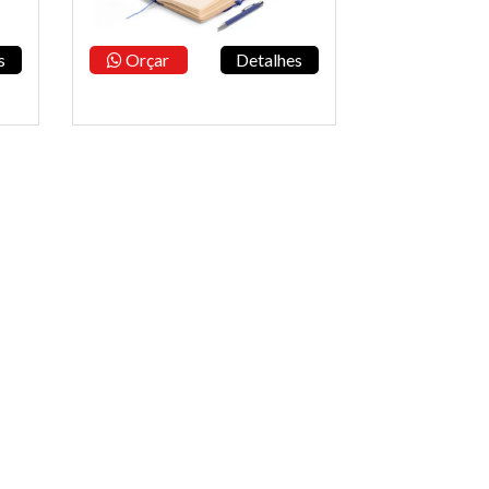
s
Orçar
Detalhes