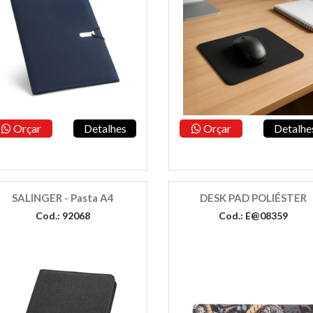
Orçar
Detalhes
Orçar
Detalhe
SALINGER - Pasta A4
DESK PAD POLIÉSTER
Cod.: 92068
Cod.: E@08359