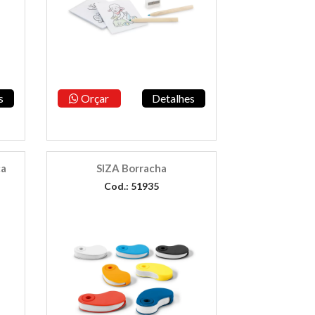
s
Orçar
Detalhes
ca
SIZA Borracha
Cod.: 51935