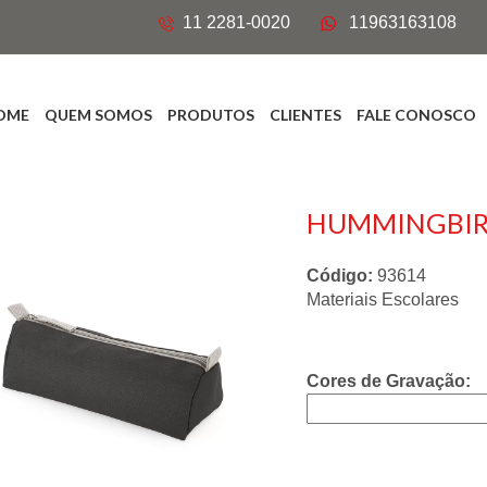
11 2281-0020
11963163108
OME
QUEM SOMOS
PRODUTOS
CLIENTES
FALE CONOSCO
HUMMINGBIRD
Código:
93614
Materiais Escolares
Cores de Gravação: