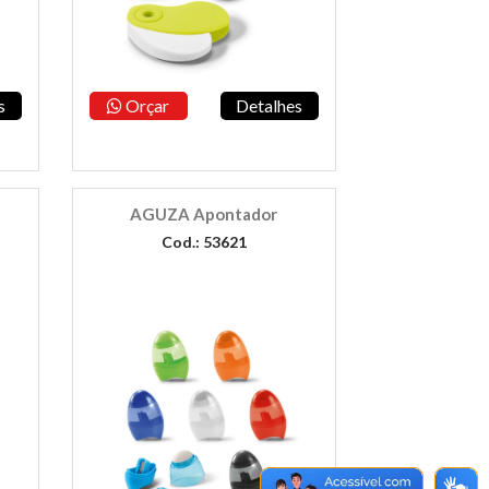
s
Orçar
Detalhes
AGUZA Apontador
Cod.: 53621