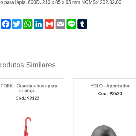
jo para lápis. 600D. 210 x 85 x 65 mm NCMS:4202.32.00
Compartilhar
Facebook
Twitter
WhatsApp
LinkedIn
Gmail
Email
Line
Tumblr
rodutos Similares
STORK - Guarda-chuva para
YGLO - Apontador
criança.
Cod.: 93620
Cod.: 99123