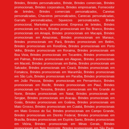
Brindes, Brindes personalizados, Brinde, Brindes comerciais, Brindes
promocionais, Brindes corporativos, Brindes empresariais, Fornecedor
de brindes, Brindes comerciais personalizados, Canetas
personalizadas, Chaveiros personalizados, Canecas personalizadas,
Garrafa personalizadas, Squeezes personalizados, Brinde
promocional, Marketing promocional, Empresa de brindes, Brindes
promocionais em Acre, Brindes promocionais em Rio Branco, Brindes
promocionais em Amapá, Brindes promocionais em Macapá, Brindes
promocionais em Amazonas, Brindes promocionais em Manaus,
Brindes promocionais em Pará, Brindes promocionais em Belém,
Brindes promocionais em Rondônia, Brindes promocionais em Porto
Velho, Brindes promocionais em Roraima, Brindes promocionais em
Boa Vista, Brindes promocionais em Tocantins, Brindes promocionais
em Palmas, Brindes promocionais em Alagoas, Brindes promocionais
em Maceió, Brindes promocionais em Bahia, Brindes promocionais em
Salvador, Brindes promocionais em Ceará, Brindes promocionais em
Fortaleza, Brindes promocionais em Maranhão, Brindes promocionais
em São Luís, Brindes promocionais em Paraíba, Brindes promocionais
em João Pessoa, Brindes promocionais em Pernambuco, Brindes
promocionais em Recife, Brindes promocionais em Piauí, Brindes
promocionais em Teresina, Brindes promocionais em Rio Grande do
Norte, Brindes promocionais em Natal, Brindes promocionais em
Sergipe, Brindes promocionais em Aracaju, Brindes promocionais em
Goiás, Brindes promocionais em Goiânia, Brindes promocionais em
Mato Grosso, Brindes promocionais em Cuiabá, Brindes promocionais
em Mato Grosso do Sul, Brindes promocionais em Campo Grande,
Brindes promocionais em Distrito Federal, Brindes promocionais em
Brasília, Brindes promocionais em Espírito Santo, Brindes promocionais
em Vitória, Brindes promocionais em Minas Gerais, Brindes
promocionais em Belo Horizonte, Brindes promocionais em São Paulo,