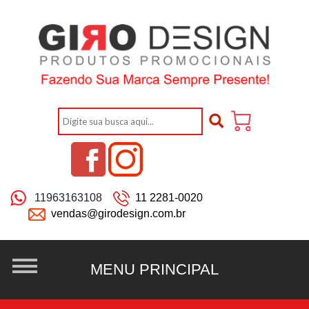
11963163108
11 2281-0020
vendas@girodesign.com.br