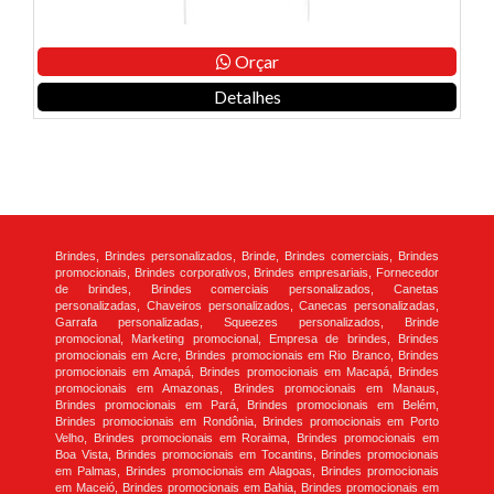
Orçar
Detalhes
Brindes, Brindes personalizados, Brinde, Brindes comerciais, Brindes
promocionais, Brindes corporativos, Brindes empresariais, Fornecedor
de brindes, Brindes comerciais personalizados, Canetas
personalizadas, Chaveiros personalizados, Canecas personalizadas,
Garrafa personalizadas, Squeezes personalizados, Brinde
promocional, Marketing promocional, Empresa de brindes, Brindes
promocionais em Acre, Brindes promocionais em Rio Branco, Brindes
promocionais em Amapá, Brindes promocionais em Macapá, Brindes
promocionais em Amazonas, Brindes promocionais em Manaus,
Brindes promocionais em Pará, Brindes promocionais em Belém,
Brindes promocionais em Rondônia, Brindes promocionais em Porto
Velho, Brindes promocionais em Roraima, Brindes promocionais em
Boa Vista, Brindes promocionais em Tocantins, Brindes promocionais
em Palmas, Brindes promocionais em Alagoas, Brindes promocionais
em Maceió, Brindes promocionais em Bahia, Brindes promocionais em