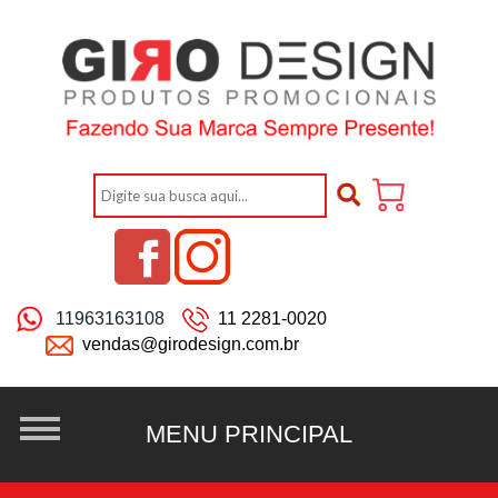
11963163108
11 2281-0020
vendas@girodesign.com.br