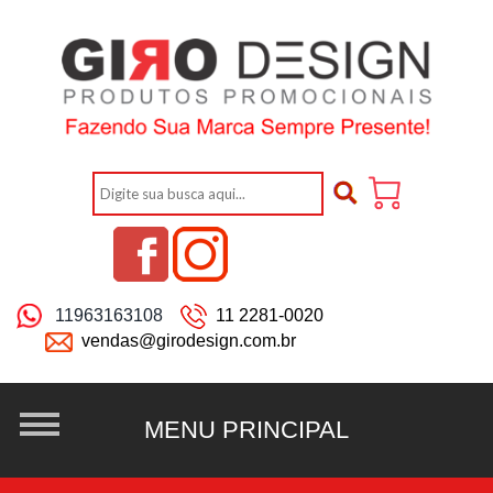
11963163108
11 2281-0020
vendas@girodesign.com.br