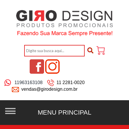
11963163108
11 2281-0020
vendas@girodesign.com.br