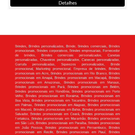
Detalhes
Brindes, Brindes personalizados, Brinde, Brindes comerciais, Brindes
promocionais, Brindes corporativos, Brindes empresariais, Fornecedor
de brindes, Brindes comerciais personalizados, Canetas
personalizadas, Chaveiros personalizados, Canecas personalizadas,
Garrafa personalizadas, Squeezes personalizados, Brinde
promocional, Marketing promocional, Empresa de brindes, Brindes
promocionais em Acre, Brindes promocionais em Rio Branco, Brindes
promocionais em Amapá, Brindes promocionais em Macapá, Brindes
promocionais em Amazonas, Brindes promocionais em Manaus,
Brindes promocionais em Pará, Brindes promocionais em Belém,
Brindes promocionais em Rondônia, Brindes promocionais em Porto
Velho, Brindes promocionais em Roraima, Brindes promocionais em
Boa Vista, Brindes promocionais em Tocantins, Brindes promocionais
em Palmas, Brindes promocionais em Alagoas, Brindes promocionais
em Maceió, Brindes promocionais em Bahia, Brindes promocionais em
Salvador, Brindes promocionais em Ceará, Brindes promocionais em
Fortaleza, Brindes promocionais em Maranhão, Brindes promocionais
em São Luís, Brindes promocionais em Paraíba, Brindes promocionais
em João Pessoa, Brindes promocionais em Pernambuco, Brindes
promocionais em Recife, Brindes promocionais em Piauí, Brindes