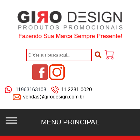
11963163108
11 2281-0020
vendas@girodesign.com.br