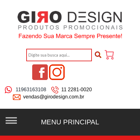
11963163108
11 2281-0020
vendas@girodesign.com.br