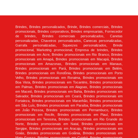
Brindes, Brindes personalizados, Brinde, Brindes comerciais, Brindes
promocionais, Brindes corporativos, Brindes empresariais, Fornecedor
de brindes, Brindes comerciais personalizados, Canetas
personalizadas, Chaveiros personalizados, Canecas personalizadas,
Garrafa personalizadas, Squeezes personalizados, Brinde
promocional, Marketing promocional, Empresa de brindes, Brindes
promocionais em Acre, Brindes promocionais em Rio Branco, Brindes
promocionais em Amapá, Brindes promocionais em Macapá, Brindes
promocionais em Amazonas, Brindes promocionais em Manaus,
Brindes promocionais em Pará, Brindes promocionais em Belém,
Brindes promocionais em Rondônia, Brindes promocionais em Porto
Velho, Brindes promocionais em Roraima, Brindes promocionais em
Boa Vista, Brindes promocionais em Tocantins, Brindes promocionais
em Palmas, Brindes promocionais em Alagoas, Brindes promocionais
em Maceió, Brindes promocionais em Bahia, Brindes promocionais em
Salvador, Brindes promocionais em Ceará, Brindes promocionais em
Fortaleza, Brindes promocionais em Maranhão, Brindes promocionais
em São Luís, Brindes promocionais em Paraíba, Brindes promocionais
em João Pessoa, Brindes promocionais em Pernambuco, Brindes
promocionais em Recife, Brindes promocionais em Piauí, Brindes
promocionais em Teresina, Brindes promocionais em Rio Grande do
Norte, Brindes promocionais em Natal, Brindes promocionais em
Sergipe, Brindes promocionais em Aracaju, Brindes promocionais em
Goiás, Brindes promocionais em Goiânia, Brindes promocionais em
Mato Grosso, Brindes promocionais em Cuiabá, Brindes promocionais