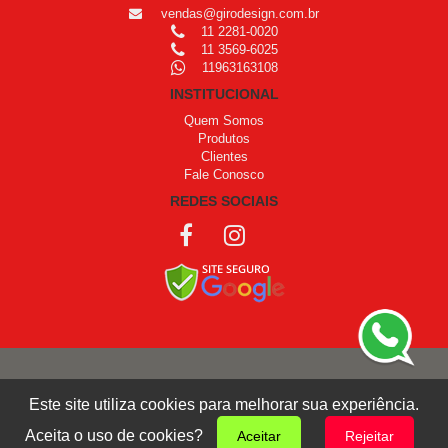
vendas@girodesign.com.br
11 2281-0020
11 3569-6025
11963163108
INSTITUCIONAL
Quem Somos
Produtos
Clientes
Fale Conosco
REDES SOCIAIS
COPYRIGHT © 1999 - 2026 /
OPROGRAMADOR
Este site utiliza cookies para melhorar sua experiência.
Giro Design
Aceita o uso de cookies?
Aceitar
Rejeitar