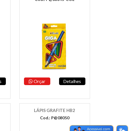
s
Orçar
Detalhes
LÁPIS GRAFITE HB2
Cod.: P@08050