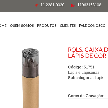
11 2281-0020
11963163108
OME
QUEM SOMOS
PRODUTOS
CLIENTES
FALE CONOSCO
ROLS. CAIXA 
LÁPIS DE COR
Código:
51751
Lápis e Lapiseiras
Subcategoria:
Lápis
Cores de Gravação: