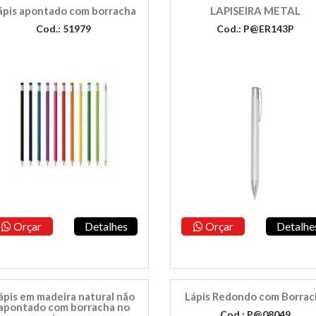
ápis apontado com borracha
LAPISEIRA METAL
Cod.: 51979
Cod.: P@ER143P
Orçar
Detalhes
Orçar
Detalhe
ápis em madeira natural não
Lápis Redondo com Borrac
apontado com borracha no
Cod.: P@08049