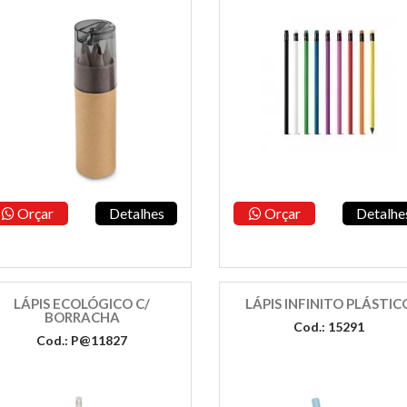
Orçar
Detalhes
Orçar
Detalhe
LÁPIS ECOLÓGICO C/
LÁPIS INFINITO PLÁSTIC
BORRACHA
Cod.: 15291
Cod.: P@11827