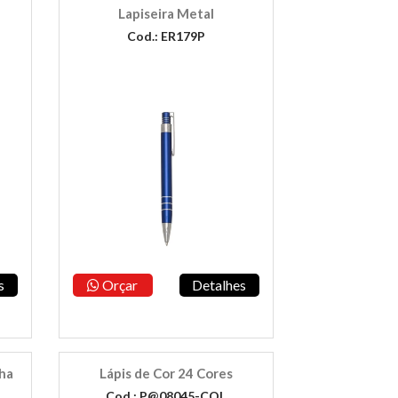
Lapiseira Metal
Cod.: ER179P
s
Orçar
Detalhes
ha
Lápis de Cor 24 Cores
Cod.: P@08045-COL