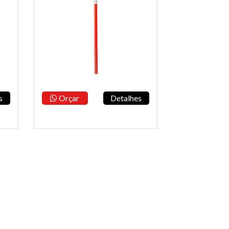
s
Orçar
Detalhes