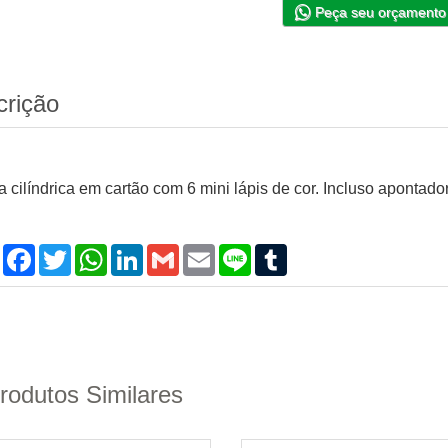
Peça seu orçamento
crição
a cilíndrica em cartão com 6 mini lápis de cor. Incluso apontad
Compartilhar
Facebook
Twitter
WhatsApp
LinkedIn
Gmail
Email
Line
Tumblr
rodutos Similares