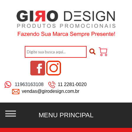
11963163108
11 2281-0020
vendas@girodesign.com.br