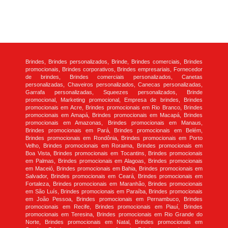
Brindes, Brindes personalizados, Brinde, Brindes comerciais, Brindes
promocionais, Brindes corporativos, Brindes empresariais, Fornecedor
de brindes, Brindes comerciais personalizados, Canetas
personalizadas, Chaveiros personalizados, Canecas personalizadas,
Garrafa personalizadas, Squeezes personalizados, Brinde
promocional, Marketing promocional, Empresa de brindes, Brindes
promocionais em Acre, Brindes promocionais em Rio Branco, Brindes
promocionais em Amapá, Brindes promocionais em Macapá, Brindes
promocionais em Amazonas, Brindes promocionais em Manaus,
Brindes promocionais em Pará, Brindes promocionais em Belém,
Brindes promocionais em Rondônia, Brindes promocionais em Porto
Velho, Brindes promocionais em Roraima, Brindes promocionais em
Boa Vista, Brindes promocionais em Tocantins, Brindes promocionais
em Palmas, Brindes promocionais em Alagoas, Brindes promocionais
em Maceió, Brindes promocionais em Bahia, Brindes promocionais em
Salvador, Brindes promocionais em Ceará, Brindes promocionais em
Fortaleza, Brindes promocionais em Maranhão, Brindes promocionais
em São Luís, Brindes promocionais em Paraíba, Brindes promocionais
em João Pessoa, Brindes promocionais em Pernambuco, Brindes
promocionais em Recife, Brindes promocionais em Piauí, Brindes
promocionais em Teresina, Brindes promocionais em Rio Grande do
Norte, Brindes promocionais em Natal, Brindes promocionais em