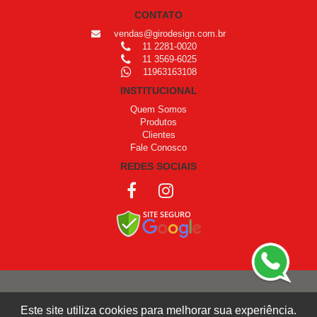
CONTATO
vendas@girodesign.com.br
11 2281-0020
11 3569-6025
11963163108
INSTITUCIONAL
Quem Somos
Produtos
Clientes
Fale Conosco
REDES SOCIAIS
COPYRIGHT © 1999 - 2026 /
OPROGRAMADOR
Este site utiliza cookies para melhorar sua experiência.