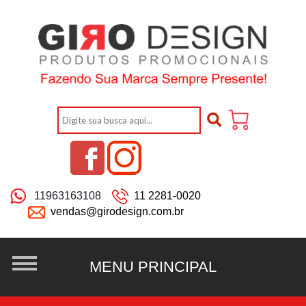
11963163108
11 2281-0020
vendas@girodesign.com.br