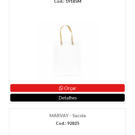
Cod.: 19185M
Orçar
Detalhes
MARVAY - Sacola
Cod.: 92825