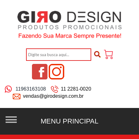
11963163108
11 2281-0020
vendas@girodesign.com.br