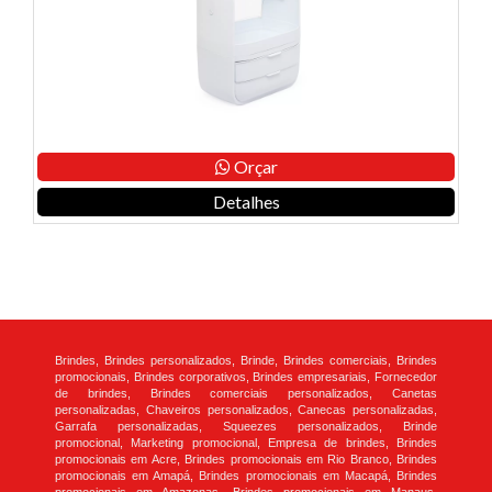
Orçar
Detalhes
Brindes, Brindes personalizados, Brinde, Brindes comerciais, Brindes
promocionais, Brindes corporativos, Brindes empresariais, Fornecedor
de brindes, Brindes comerciais personalizados, Canetas
personalizadas, Chaveiros personalizados, Canecas personalizadas,
Garrafa personalizadas, Squeezes personalizados, Brinde
promocional, Marketing promocional, Empresa de brindes, Brindes
promocionais em Acre, Brindes promocionais em Rio Branco, Brindes
promocionais em Amapá, Brindes promocionais em Macapá, Brindes