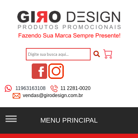
11963163108
11 2281-0020
vendas@girodesign.com.br