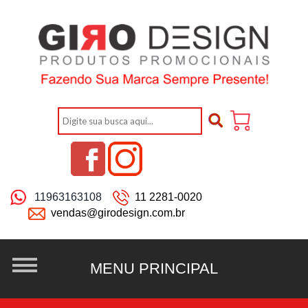
11963163108
11 2281-0020
vendas@girodesign.com.br