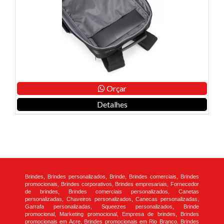
Orçar
Detalhes
Brindes, Brindes personalizados, Brinde, Brindes comerciais, Brindes
promocionais, Brindes corporativos, Brindes empresariais, Fornecedor
de brindes, Brindes comerciais personalizados, Canetas
personalizadas, Chaveiros personalizados, Canecas personalizadas,
Garrafa personalizadas, Squeezes personalizados, Brinde
promocional, Marketing promocional, Empresa de brindes, Brindes
promocionais em Acre, Brindes promocionais em Rio Branco, Brindes