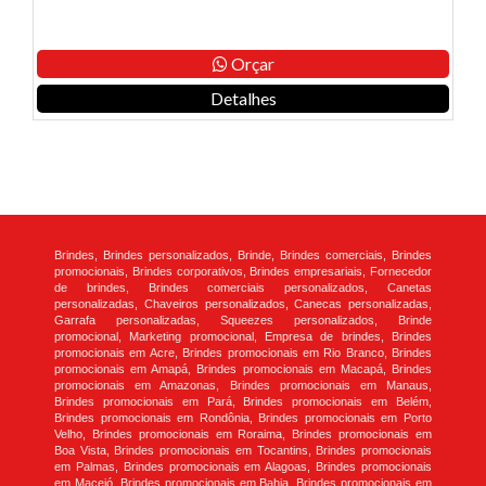
Orçar
Detalhes
Brindes, Brindes personalizados, Brinde, Brindes comerciais, Brindes
promocionais, Brindes corporativos, Brindes empresariais, Fornecedor
de brindes, Brindes comerciais personalizados, Canetas
personalizadas, Chaveiros personalizados, Canecas personalizadas,
Garrafa personalizadas, Squeezes personalizados, Brinde
promocional, Marketing promocional, Empresa de brindes, Brindes
promocionais em Acre, Brindes promocionais em Rio Branco, Brindes
promocionais em Amapá, Brindes promocionais em Macapá, Brindes
promocionais em Amazonas, Brindes promocionais em Manaus,
Brindes promocionais em Pará, Brindes promocionais em Belém,
Brindes promocionais em Rondônia, Brindes promocionais em Porto
Velho, Brindes promocionais em Roraima, Brindes promocionais em
Boa Vista, Brindes promocionais em Tocantins, Brindes promocionais
em Palmas, Brindes promocionais em Alagoas, Brindes promocionais
em Maceió, Brindes promocionais em Bahia, Brindes promocionais em