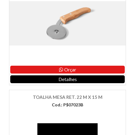
Orçar
Detalhes
TOALHA MESA RET. 22 M X 15 M
Cod.: P$07023B