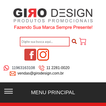
11963163108
11 2281-0020
vendas@girodesign.com.br