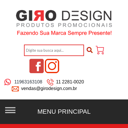
11963163108
11 2281-0020
vendas@girodesign.com.br