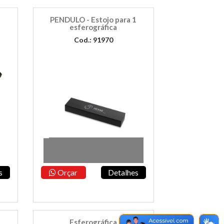
PENDULO - Estojo para 1
esferográfica
Cod.: 91970
s
Orçar
Detalhes
Esferográfica