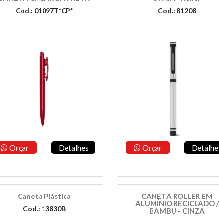
Cod.: 01097T*CP*
Cod.: 81208
Orçar
Detalhes
Orçar
Detalhe
Caneta Plástica
CANETA ROLLER EM
ALUMÍNIO RECICLADO /
Cod.: 13830B
BAMBU - CINZA