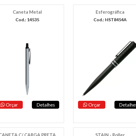
Caneta Metal
Esferográfica
Cod.: 14535
Cod.: HST8454A
Orçar
Detalhes
Orçar
Detalhe
CANETA C/ CARGA PRETA
STAIN - Roller