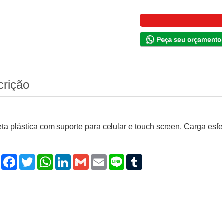
Peça seu orçamento
crição
ta plástica com suporte para celular e touch screen. Carga esfe
Compartilhar
Facebook
Twitter
WhatsApp
LinkedIn
Gmail
Email
Line
Tumblr