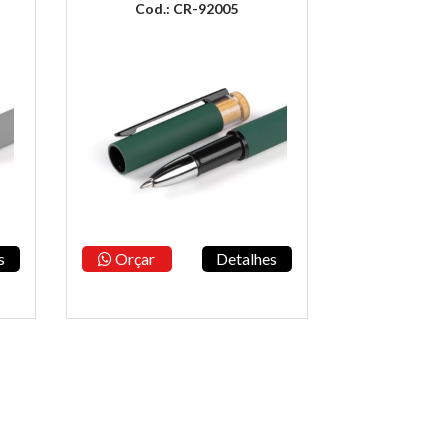
Cod.: CR-92005
s
Orçar
Detalhes