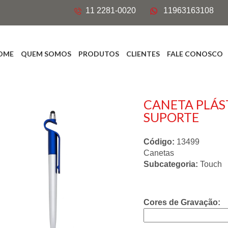
11 2281-0020
11963163108
OME
QUEM SOMOS
PRODUTOS
CLIENTES
FALE CONOSCO
CANETA PLÁS
SUPORTE
Código:
13499
Canetas
Subcategoria:
Touch
Cores de Gravação: