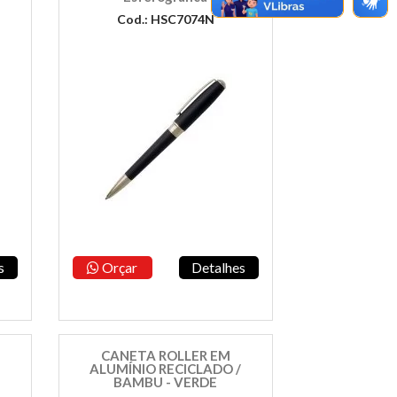
Cod.: HSC7074N
s
Orçar
Detalhes
CANETA ROLLER EM
ALUMÍNIO RECICLADO /
BAMBU - VERDE