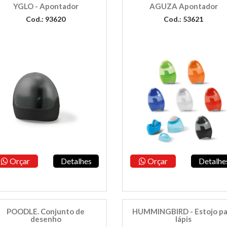
YGLO - Apontador
AGUZA Apontador
Cod.: 93620
Cod.: 53621
Orçar
Detalhes
Orçar
Detalhe
POODLE. Conjunto de
HUMMINGBIRD - Estojo pa
desenho
lápis