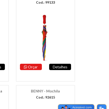
Cod.: 99133
s
Orçar
Detalhes
ca
BENNY - Mochila
Cod.: 92615