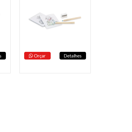
s
Orçar
Detalhes