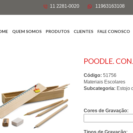
11 2281-0020
11963163108
OME
QUEM SOMOS
PRODUTOS
CLIENTES
FALE CONOSCO
POODLE. CON
Código:
51756
Materiais Escolares
Subcategoria:
Estojo 
Cores de Gravação:
Tipos de Gravação: