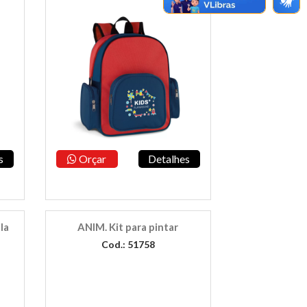
s
Orçar
Detalhes
la
ANIM. Kit para pintar
Cod.: 51758