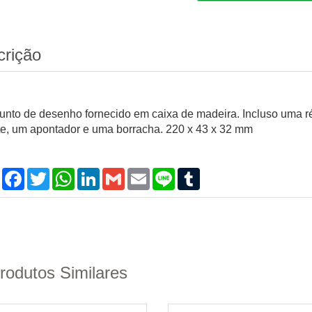
crição
unto de desenho fornecido em caixa de madeira. Incluso uma rég
ite, um apontador e uma borracha. 220 x 43 x 32 mm
Compartilhar
Facebook
Twitter
WhatsApp
LinkedIn
Gmail
Email
Line
Tumblr
rodutos Similares