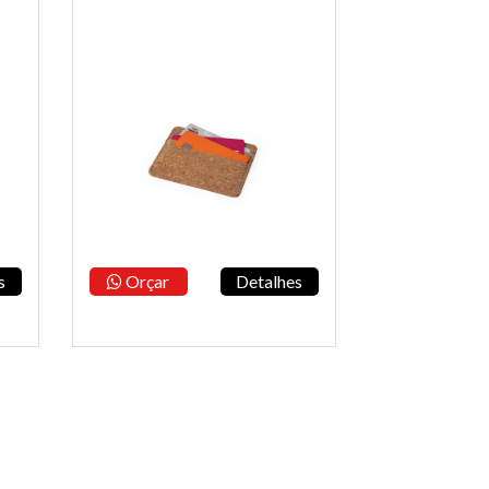
s
Orçar
Detalhes