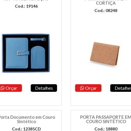
CORTIÇA
Cod.: 19146
Cod.: 08248
Orçar
Detalhes
Orçar
Detalhe
Porta Documento em Couro
PORTA PASSAPORTE E
Sintético
COURO SINTÉTICO
Cod.: 12385CD
Cod.: 18880