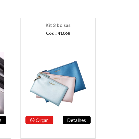
E
Kit 3 bolsas
Cod.: 41068
s
Orçar
Detalhes