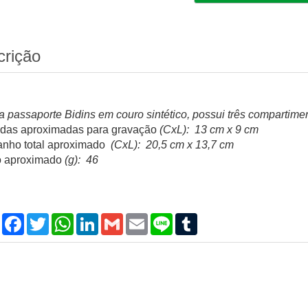
crição
a passaporte Bidins em couro sintético, possui três compartimen
das aproximadas para gravação
(CxL): 13 cm x 9 cm
nho total aproximado
(CxL): 20,5 cm x 13,7 cm
 aproximado
(g): 46
Compartilhar
Facebook
Twitter
WhatsApp
LinkedIn
Gmail
Email
Line
Tumblr