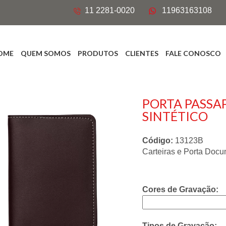
11 2281-0020
11963163108
OME
QUEM SOMOS
PRODUTOS
CLIENTES
FALE CONOSCO
PORTA PASSA
SINTÉTICO
Código:
13123B
Carteiras e Porta Doc
Cores de Gravação:
Tipos de Gravação: