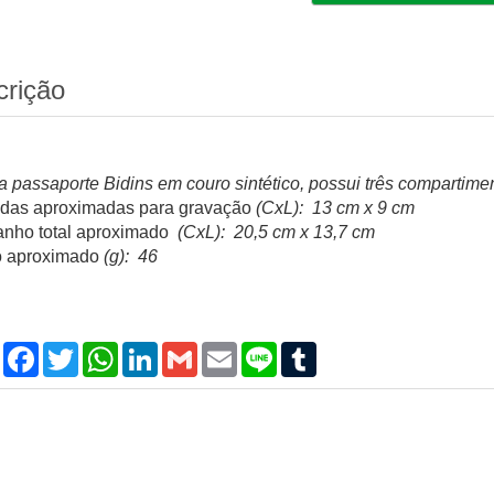
crição
a passaporte Bidins em couro sintético, possui três compartimen
das aproximadas para gravação
(CxL): 13 cm x 9 cm
nho total aproximado
(CxL): 20,5 cm x 13,7 cm
 aproximado
(g): 46
Compartilhar
Facebook
Twitter
WhatsApp
LinkedIn
Gmail
Email
Line
Tumblr