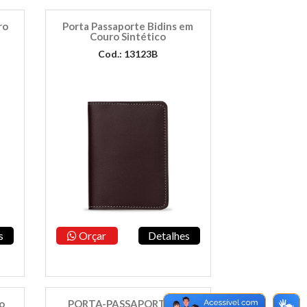
ro
Porta Passaporte Bidins em
Couro Sintético
Cod.: 13123B
s
Orçar
Detalhes
o
PORTA-PASSAPORTE PU