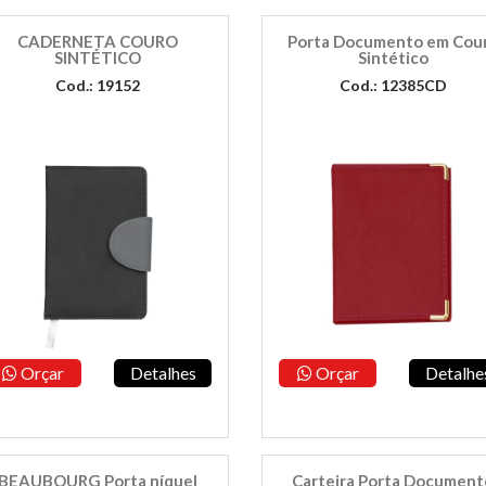
CADERNETA COURO
Porta Documento em Cou
SINTÉTICO
Sintético
Cod.: 19152
Cod.: 12385CD
Orçar
Detalhes
Orçar
Detalhe
BEAUBOURG Porta níquel
Carteira Porta Document