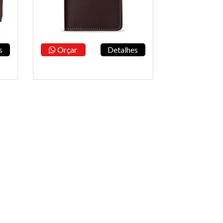
s
Orçar
Detalhes