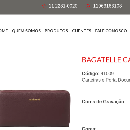
11 2281-0020
11963163108
OME
QUEM SOMOS
PRODUTOS
CLIENTES
FALE CONOSCO
BAGATELLE C
Código:
41009
Carteiras e Porta Doc
Cores de Gravação:
Cores: