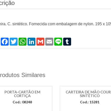
crição
eira. C. sintético. Fornecida com embalagem de nylon. 195 x 1
Compartilhar
Facebook
Twitter
WhatsApp
LinkedIn
Gmail
Email
Line
Tumblr
rodutos Similares
PORTA-CARTÃO EM
CARTEIRA DE MÃO COU
CORTIÇA
SINTÉTICO
Cod.: 08248
Cod.: 15281