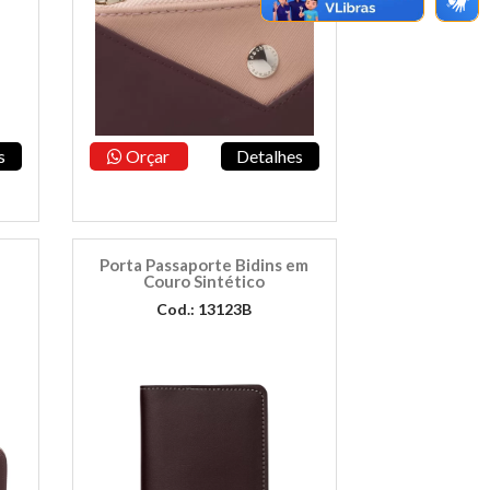
s
Orçar
Detalhes
Porta Passaporte Bidins em
Couro Sintético
Cod.: 13123B