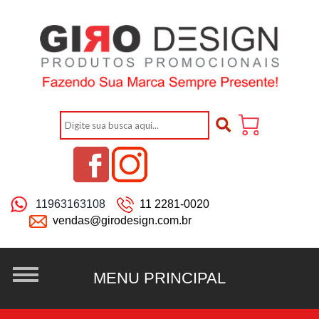
11963163108
11 2281-0020
vendas@girodesign.com.br