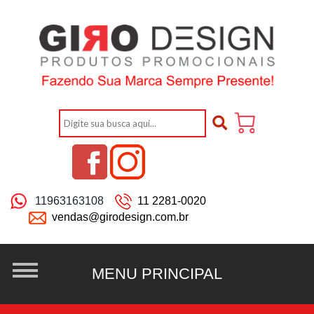
11963163108
11 2281-0020
vendas@girodesign.com.br