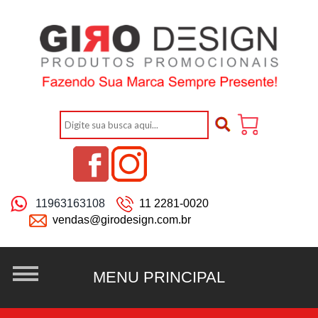
11963163108
11 2281-0020
vendas@girodesign.com.br