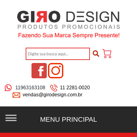
11963163108
11 2281-0020
vendas@girodesign.com.br