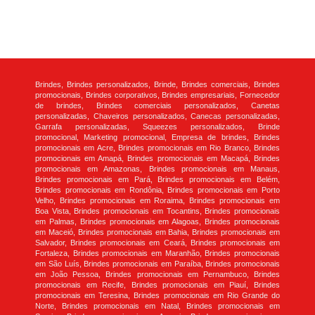
Brindes, Brindes personalizados, Brinde, Brindes comerciais, Brindes
promocionais, Brindes corporativos, Brindes empresariais, Fornecedor
de brindes, Brindes comerciais personalizados, Canetas
personalizadas, Chaveiros personalizados, Canecas personalizadas,
Garrafa personalizadas, Squeezes personalizados, Brinde
promocional, Marketing promocional, Empresa de brindes, Brindes
promocionais em Acre, Brindes promocionais em Rio Branco, Brindes
promocionais em Amapá, Brindes promocionais em Macapá, Brindes
promocionais em Amazonas, Brindes promocionais em Manaus,
Brindes promocionais em Pará, Brindes promocionais em Belém,
Brindes promocionais em Rondônia, Brindes promocionais em Porto
Velho, Brindes promocionais em Roraima, Brindes promocionais em
Boa Vista, Brindes promocionais em Tocantins, Brindes promocionais
em Palmas, Brindes promocionais em Alagoas, Brindes promocionais
em Maceió, Brindes promocionais em Bahia, Brindes promocionais em
Salvador, Brindes promocionais em Ceará, Brindes promocionais em
Fortaleza, Brindes promocionais em Maranhão, Brindes promocionais
em São Luís, Brindes promocionais em Paraíba, Brindes promocionais
em João Pessoa, Brindes promocionais em Pernambuco, Brindes
promocionais em Recife, Brindes promocionais em Piauí, Brindes
promocionais em Teresina, Brindes promocionais em Rio Grande do
Norte, Brindes promocionais em Natal, Brindes promocionais em