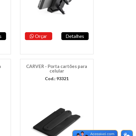
s
Orçar
Detalhes
a
CARVER - Porta cartões para
celular
Cod.: 93321