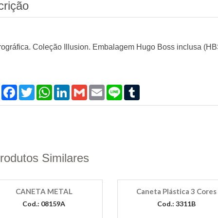
crição
rográfica. Coleção Illusion. Embalagem Hugo Boss inclusa (HB
Compartilhar
Facebook
Twitter
WhatsApp
LinkedIn
Gmail
Email
Line
Tumblr
rodutos Similares
CANETA METAL
Caneta Plástica 3 Cores
Cod.: 08159A
Cod.: 3311B