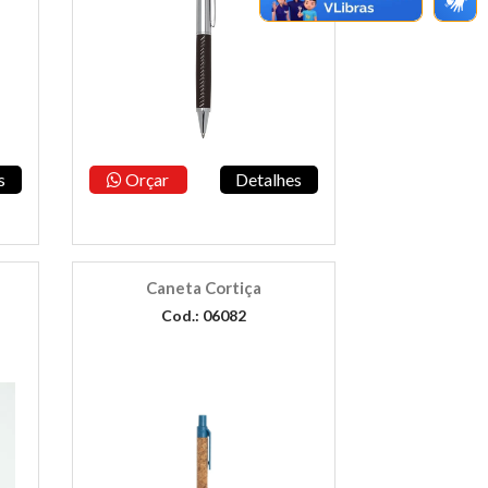
s
Orçar
Detalhes
Caneta Cortiça
Cod.: 06082