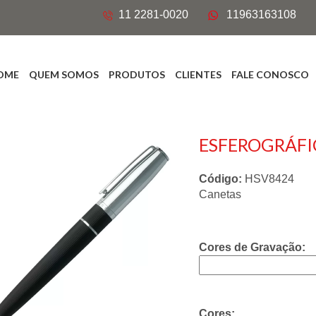
11 2281-0020
11963163108
OME
QUEM SOMOS
PRODUTOS
CLIENTES
FALE CONOSCO
ESFEROGRÁFI
Código:
HSV8424
Canetas
Cores de Gravação:
Cores: