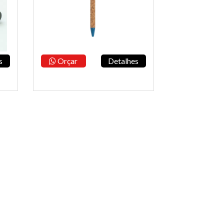
s
Orçar
Detalhes