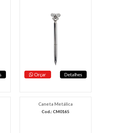
s
Orçar
Detalhes
Caneta Metálica
Cod.: CM0165