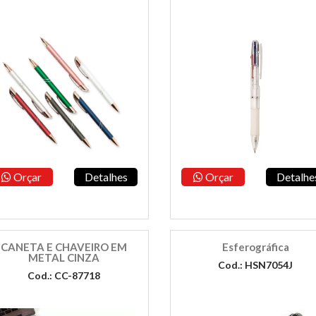
Orçar
Detalhes
Orçar
Detalhe
CANETA E CHAVEIRO EM
Esferográfica
METAL CINZA
Cod.: HSN7054J
Cod.: CC-87718