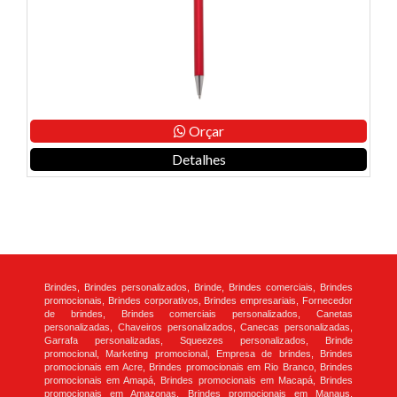
Orçar
Detalhes
Brindes, Brindes personalizados, Brinde, Brindes comerciais, Brindes
promocionais, Brindes corporativos, Brindes empresariais, Fornecedor
de brindes, Brindes comerciais personalizados, Canetas
personalizadas, Chaveiros personalizados, Canecas personalizadas,
Garrafa personalizadas, Squeezes personalizados, Brinde
promocional, Marketing promocional, Empresa de brindes, Brindes
promocionais em Acre, Brindes promocionais em Rio Branco, Brindes
promocionais em Amapá, Brindes promocionais em Macapá, Brindes
promocionais em Amazonas, Brindes promocionais em Manaus,