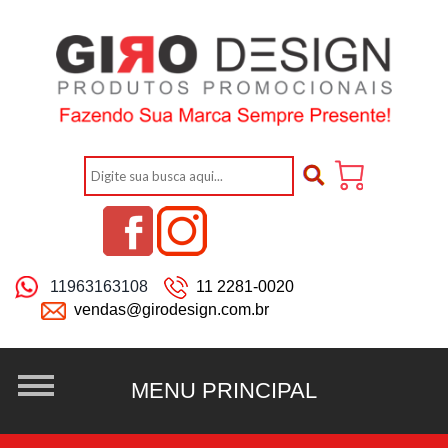
11963163108
11 2281-0020
vendas@girodesign.com.br