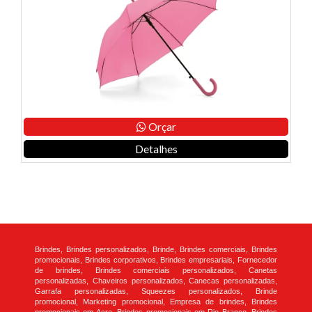
Orçar
Detalhes
Brindes, Brindes personalizados, Brinde, Brindes comerciais, Brindes
promocionais, Brindes corporativos, Brindes empresariais, Fornecedor
de brindes, Brindes comerciais personalizados, Canetas
personalizadas, Chaveiros personalizados, Canecas personalizadas,
Garrafa personalizadas, Squeezes personalizados, Brinde
promocional, Marketing promocional, Empresa de brindes, Brindes