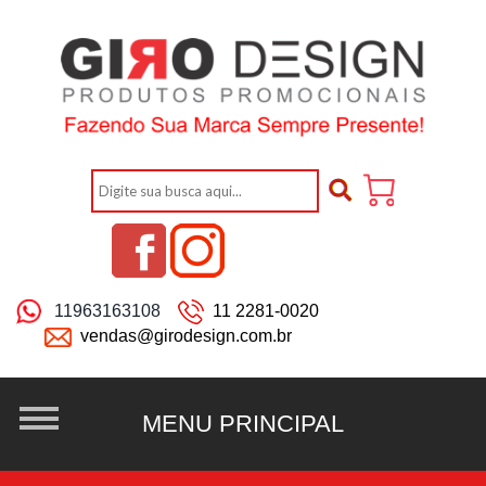
11963163108
11 2281-0020
vendas@girodesign.com.br