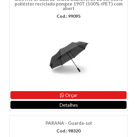
poliéster reciclado pongee 190T (100% rPET) com
abert
Cod.: 99095
Orçar
Detalhes
PARANA - Guarda-sol
Cod.: 98320