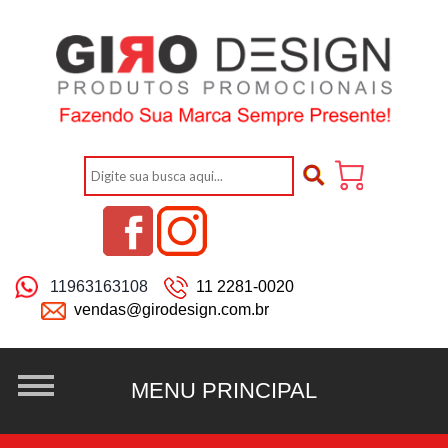
11963163108
11 2281-0020
vendas@girodesign.com.br