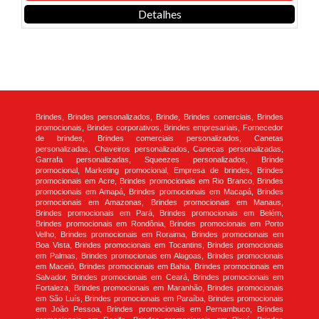
Detalhes
Brindes, Brindes personalizados, Brinde, Brindes comerciais, Brindes
promocionais, Brindes corporativos, Brindes empresariais, Fornecedor
de brindes, Brindes comerciais personalizados, Canetas
personalizadas, Chaveiros personalizados, Canecas personalizadas,
Garrafa personalizadas, Squeezes personalizados, Brinde
promocional, Marketing promocional, Empresa de brindes, Brindes
promocionais em Acre, Brindes promocionais em Rio Branco, Brindes
promocionais em Amapá, Brindes promocionais em Macapá, Brindes
promocionais em Amazonas, Brindes promocionais em Manaus,
Brindes promocionais em Pará, Brindes promocionais em Belém,
Brindes promocionais em Rondônia, Brindes promocionais em Porto
Velho, Brindes promocionais em Roraima, Brindes promocionais em
Boa Vista, Brindes promocionais em Tocantins, Brindes promocionais
em Palmas, Brindes promocionais em Alagoas, Brindes promocionais
em Maceió, Brindes promocionais em Bahia, Brindes promocionais em
Salvador, Brindes promocionais em Ceará, Brindes promocionais em
Fortaleza, Brindes promocionais em Maranhão, Brindes promocionais
em São Luís, Brindes promocionais em Paraíba, Brindes promocionais
em João Pessoa, Brindes promocionais em Pernambuco, Brindes