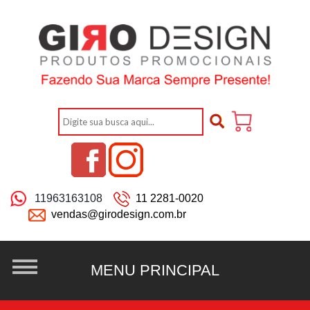
11963163108
11 2281-0020
vendas@girodesign.com.br