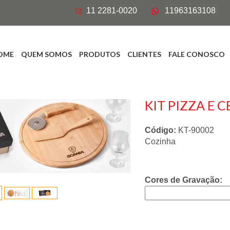
11 2281-0020
11963163108
OME
QUEM SOMOS
PRODUTOS
CLIENTES
FALE CONOSCO
KIT PIZZA E C
Código:
KT-90002
Cozinha
Cores de Gravação: