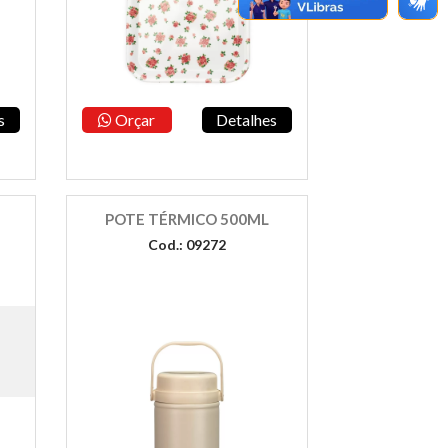
s
Orçar
Detalhes
POTE TÉRMICO 500ML
Cod.: 09272