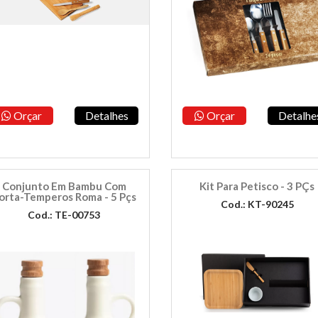
Orçar
Detalhes
Orçar
Detalhe
Conjunto Em Bambu Com
Kit Para Petisco - 3 PÇs
orta-Temperos Roma - 5 Pçs
Cod.: KT-90245
Cod.: TE-00753