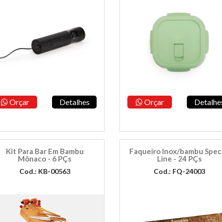
Orçar
Detalhes
Orçar
Detalhe
Kit Para Bar Em Bambu
Faqueiro Inox/bambu Spec
Mônaco - 6 PÇs
Line - 24 PÇs
Cod.: KB-00563
Cod.: FQ-24003