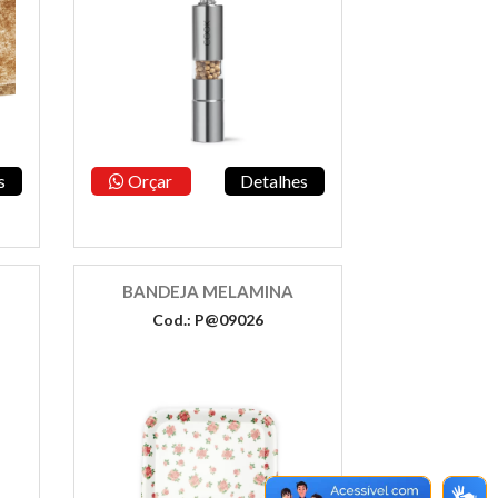
s
Orçar
Detalhes
BANDEJA MELAMINA
Cod.: P@09026