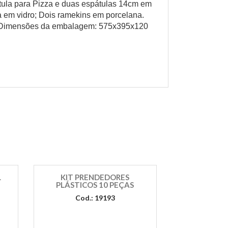
átula para Pizza e duas espátulas 14cm em
 em vidro; Dois ramekins em porcelana.
a Dimensões da embalagem: 575x395x120
L
KIT PRENDEDORES
PLÁSTICOS 10 PEÇAS
Cod.: 19193