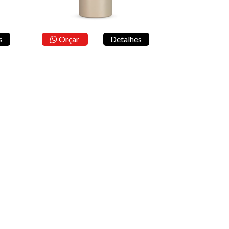
s
Orçar
Detalhes