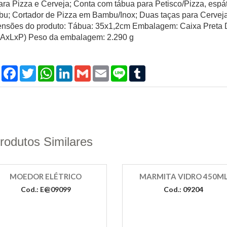
para Pizza e Cerveja; Conta com tábua para Petisco/Pizza, esp
u; Cortador de Pizza em Bambu/Inox; Duas taças para Cerveja
nsões do produto: Tábua: 35x1,2cm Embalagem: Caixa Pret
AxLxP) Peso da embalagem: 2.290 g
Compartilhar
Facebook
Twitter
WhatsApp
LinkedIn
Gmail
Email
Line
Tumblr
rodutos Similares
MOEDOR ELÉTRICO
MARMITA VIDRO 450M
Cod.: E@09099
Cod.: 09204