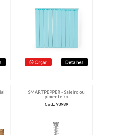
s
Orçar
Detalhes
ial
SMARTPEPPER - Saleiro ou
pimenteiro
Cod.: 93989