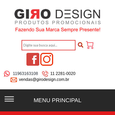
11963163108
11 2281-0020
vendas@girodesign.com.br