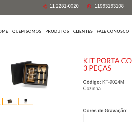
11 2281-0020
11963163108
OME
QUEM SOMOS
PRODUTOS
CLIENTES
FALE CONOSCO
KIT PORTA C
3 PEÇAS
Código:
KT-9024M
Cozinha
Cores de Gravação: