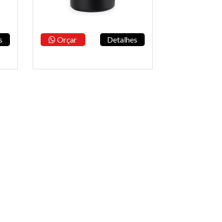
s
Orçar
Detalhes