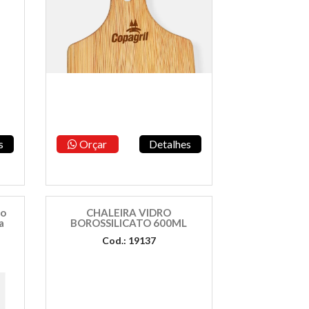
s
Orçar
Detalhes
bo
CHALEIRA VIDRO
a
BOROSSILICATO 600ML
Cod.: 19137