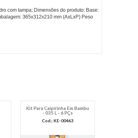
idro com tampa; Dimensões do produto: Base:
mbalagem: 365x312x210 mm (AxLxP) Peso
Kit Para Caipirinha Em Bambu
- 035 L - 6 PÇs
Cod.: KE-00463