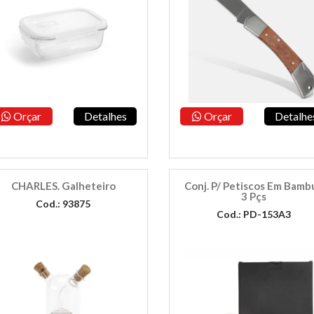
Orçar
Detalhes
Orçar
Detalhe
CHARLES. Galheteiro
Conj. P/ Petiscos Em Bambu
3 Pçs
Cod.: 93875
Cod.: PD-153A3