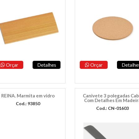
Orçar
Detalhes
Orçar
Detalhe
REINA. Marmita em vidro
Canivete 3 polegadas Ca
Com Detalhes Em Madeir
Cod.: 93850
Cod.: CN-01603