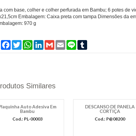
a com base, colher e colher perfurada em Bambu; 6 potes de v
x21,5cm Embalagem: Caixa preta com tampa Dimensões da e
mbalagem: 970 g
Compartilhar
Facebook
Twitter
WhatsApp
LinkedIn
Gmail
Email
Line
Tumblr
rodutos Similares
Plaquinha Auto Adesiva Em
DESCANSO DE PANELA
Bambu
CORTIÇA
Cod.: PL-00003
Cod.: P@08200