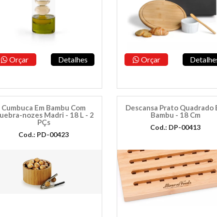
Orçar
Detalhes
Orçar
Detalhe
Cumbuca Em Bambu Com
Descansa Prato Quadrado
uebra-nozes Madri - 18 L - 2
Bambu - 18 Cm
PÇs
Cod.: DP-00413
Cod.: PD-00423