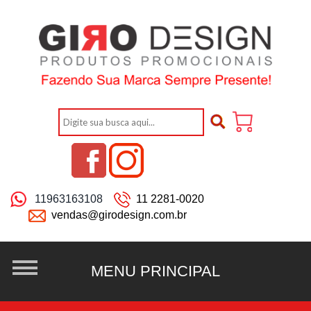
11963163108
11 2281-0020
vendas@girodesign.com.br