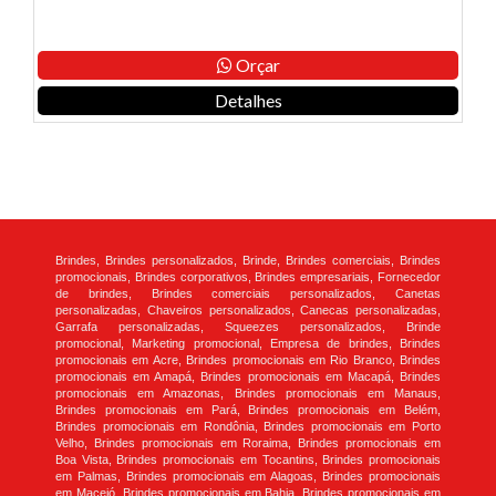
Orçar
Detalhes
Brindes, Brindes personalizados, Brinde, Brindes comerciais, Brindes
promocionais, Brindes corporativos, Brindes empresariais, Fornecedor
de brindes, Brindes comerciais personalizados, Canetas
personalizadas, Chaveiros personalizados, Canecas personalizadas,
Garrafa personalizadas, Squeezes personalizados, Brinde
promocional, Marketing promocional, Empresa de brindes, Brindes
promocionais em Acre, Brindes promocionais em Rio Branco, Brindes
promocionais em Amapá, Brindes promocionais em Macapá, Brindes
promocionais em Amazonas, Brindes promocionais em Manaus,
Brindes promocionais em Pará, Brindes promocionais em Belém,
Brindes promocionais em Rondônia, Brindes promocionais em Porto
Velho, Brindes promocionais em Roraima, Brindes promocionais em
Boa Vista, Brindes promocionais em Tocantins, Brindes promocionais
em Palmas, Brindes promocionais em Alagoas, Brindes promocionais
em Maceió, Brindes promocionais em Bahia, Brindes promocionais em