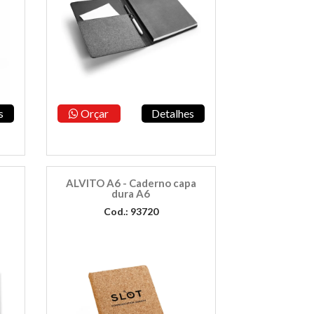
s
Orçar
Detalhes
ALVITO A6 - Caderno capa
dura A6
Cod.: 93720