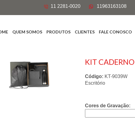
11 2281-0020
11963163108
OME
QUEM SOMOS
PRODUTOS
CLIENTES
FALE CONOSCO
KIT CADERNO 
Código:
KT-9039W
Escritório
Cores de Gravação: