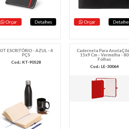
Orçar
Detalhes
Orçar
Detalhe
KIT ESCRITÓRIO - AZUL - 4
Caderneta Para AnotaÇõ
PÇS
15x9 Cm - Vermelha - 80
Folhas
Cod.: KT-90528
Cod.: LE-30064