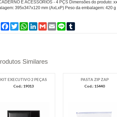
CADERNO E ACESSÓRIOS - 4 PÇS Dimensões do produto: xx 
lagem: 395x347x120 mm (AxLxP) Peso da embalagem: 420 g
Compartilhar
Facebook
Twitter
WhatsApp
LinkedIn
Gmail
Email
Line
Tumblr
rodutos Similares
KIT EXECUTIVO 2 PEÇAS
PASTA ZIP ZAP
Cod.: 19013
Cod.: 15440