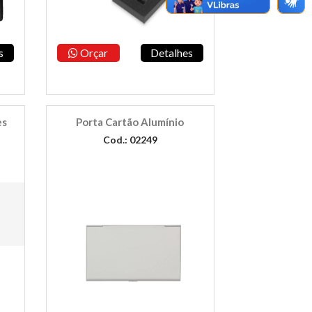
s
Orçar
Detalhes
es
Porta Cartão Alumínio
Cod.: 02249