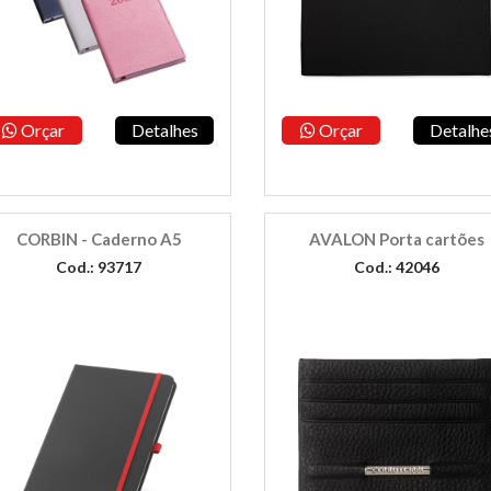
Orçar
Detalhes
Orçar
Detalhe
CORBIN - Caderno A5
AVALON Porta cartões
Cod.: 93717
Cod.: 42046