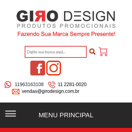
11963163108
11 2281-0020
vendas@girodesign.com.br