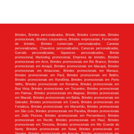
Brindes, Brindes personalizados, Brinde, Brindes comerciais, Brindes
promocionais, Brindes corporativos, Brindes empresariais, Fornecedor
de brindes, Brindes comerciais personalizados, Canetas
personalizadas, Chaveiros personalizados, Canecas personalizadas,
Garrafa personalizadas, Squeezes personalizados, Brinde
promocional, Marketing promocional, Empresa de brindes, Brindes
promocionais em Acre, Brindes promocionais em Rio Branco, Brindes
promocionais em Amapá, Brindes promocionais em Macapá, Brindes
promocionais em Amazonas, Brindes promocionais em Manaus,
Brindes promocionais em Pará, Brindes promocionais em Belém,
Brindes promocionais em Rondônia, Brindes promocionais em Porto
Velho, Brindes promocionais em Roraima, Brindes promocionais em
Boa Vista, Brindes promocionais em Tocantins, Brindes promocionais
em Palmas, Brindes promocionais em Alagoas, Brindes promocionais
em Maceió, Brindes promocionais em Bahia, Brindes promocionais em
Salvador, Brindes promocionais em Ceará, Brindes promocionais em
Fortaleza, Brindes promocionais em Maranhão, Brindes promocionais
em São Luís, Brindes promocionais em Paraíba, Brindes promocionais
em João Pessoa, Brindes promocionais em Pernambuco, Brindes
promocionais em Recife, Brindes promocionais em Piauí, Brindes
promocionais em Teresina, Brindes promocionais em Rio Grande do
Norte, Brindes promocionais em Natal, Brindes promocionais em
Sergipe, Brindes promocionais em Aracaju, Brindes promocionais em