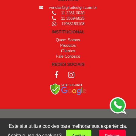
vendas@girodesign.com.br
11 2281-0020
11 3569-6025
11963163108
INSTITUCIONAL
Quem Somos
Produtos
Clientes
Fale Conosco
REDES SOCIAIS
COPYRIGHT © 1999 - 2026 /
OPROGRAMADOR
Este site utiliza cookies para melhorar sua experiência.
Giro Design
Aceita o uso de cookies?
Aceitar
Rejeitar