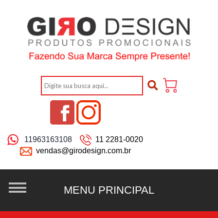
11963163108
11 2281-0020
vendas@girodesign.com.br