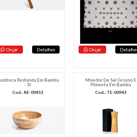
Orçar
Detalhes
Orçar
Detalhe
umbuca Redonda Em Bambu
Moedor De Sal Grosso E
- 3l
Pimenta Em Bambu
Cod.: RE-00453
Cod.: TE-00943