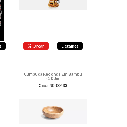
s
Orçar
Detalhes
Cumbuca Redonda Em Bambu
- 200ml
Cod.: RE-00433