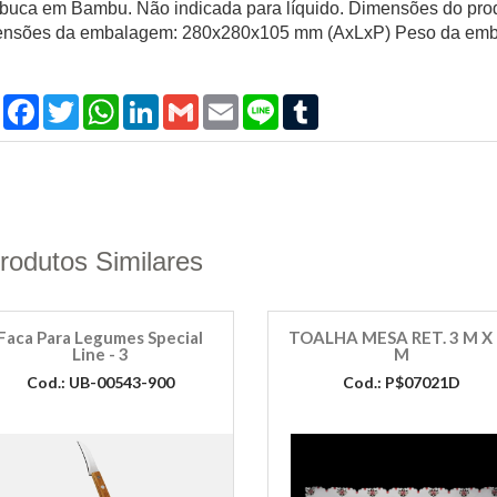
uca em Bambu. Não indicada para líquido. Dimensões do prod
nsões da embalagem: 280x280x105 mm (AxLxP) Peso da emb
Compartilhar
Facebook
Twitter
WhatsApp
LinkedIn
Gmail
Email
Line
Tumblr
rodutos Similares
Faca Para Legumes Special
TOALHA MESA RET. 3 M X
Line - 3
M
Cod.: UB-00543-900
Cod.: P$07021D