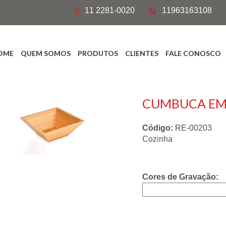
11 2281-0020
11963163108
OME
QUEM SOMOS
PRODUTOS
CLIENTES
FALE CONOSCO
CUMBUCA EM 
Código:
RE-00203
Cozinha
Cores de Gravação: