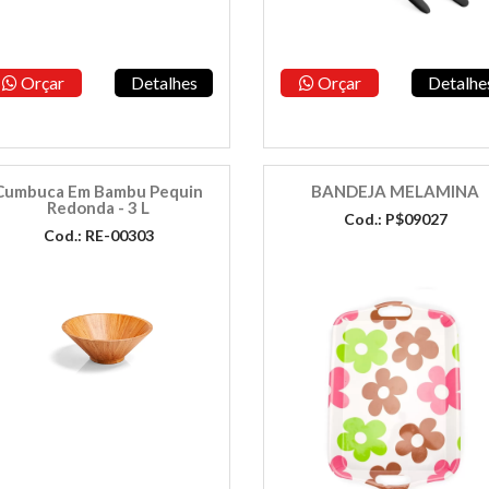
Orçar
Detalhes
Orçar
Detalhe
Cumbuca Em Bambu Pequin
BANDEJA MELAMINA
Redonda - 3 L
Cod.: P$09027
Cod.: RE-00303