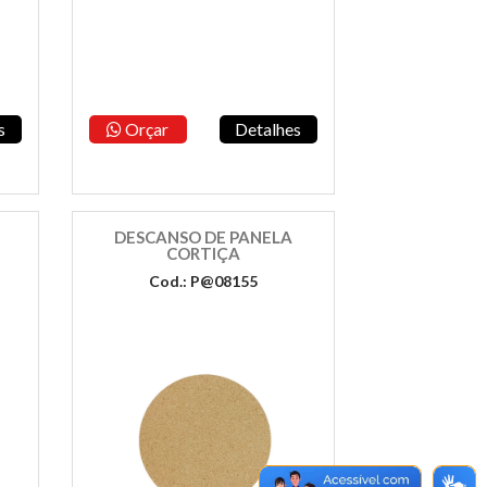
s
Orçar
Detalhes
DESCANSO DE PANELA
CORTIÇA
Cod.: P@08155