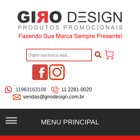
11963163108
11 2281-0020
vendas@girodesign.com.br