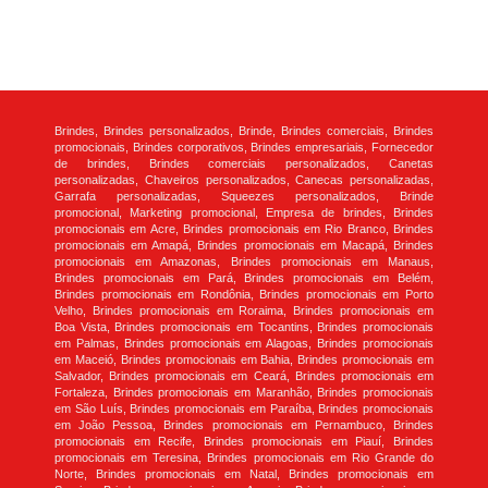
Brindes, Brindes personalizados, Brinde, Brindes comerciais, Brindes
promocionais, Brindes corporativos, Brindes empresariais, Fornecedor
de brindes, Brindes comerciais personalizados, Canetas
personalizadas, Chaveiros personalizados, Canecas personalizadas,
Garrafa personalizadas, Squeezes personalizados, Brinde
promocional, Marketing promocional, Empresa de brindes, Brindes
promocionais em Acre, Brindes promocionais em Rio Branco, Brindes
promocionais em Amapá, Brindes promocionais em Macapá, Brindes
promocionais em Amazonas, Brindes promocionais em Manaus,
Brindes promocionais em Pará, Brindes promocionais em Belém,
Brindes promocionais em Rondônia, Brindes promocionais em Porto
Velho, Brindes promocionais em Roraima, Brindes promocionais em
Boa Vista, Brindes promocionais em Tocantins, Brindes promocionais
em Palmas, Brindes promocionais em Alagoas, Brindes promocionais
em Maceió, Brindes promocionais em Bahia, Brindes promocionais em
Salvador, Brindes promocionais em Ceará, Brindes promocionais em
Fortaleza, Brindes promocionais em Maranhão, Brindes promocionais
em São Luís, Brindes promocionais em Paraíba, Brindes promocionais
em João Pessoa, Brindes promocionais em Pernambuco, Brindes
promocionais em Recife, Brindes promocionais em Piauí, Brindes
promocionais em Teresina, Brindes promocionais em Rio Grande do
Norte, Brindes promocionais em Natal, Brindes promocionais em