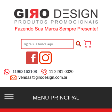
11963163108
11 2281-0020
vendas@girodesign.com.br