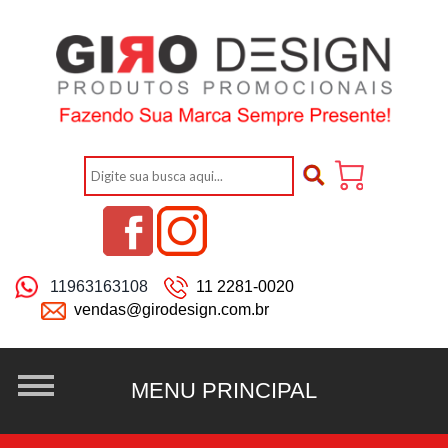
11963163108
11 2281-0020
vendas@girodesign.com.br