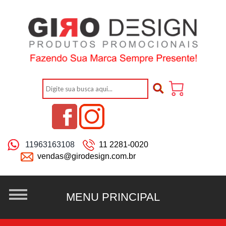
11963163108
11 2281-0020
vendas@girodesign.com.br