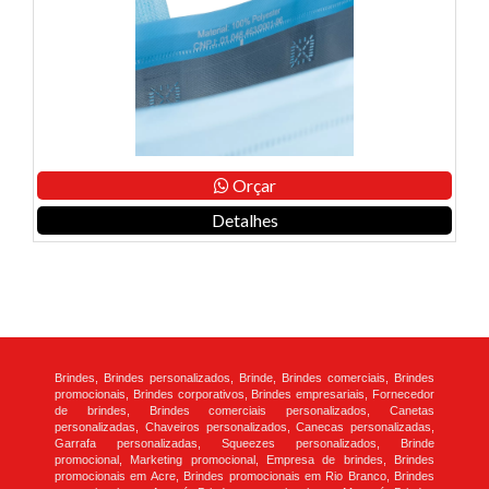
Orçar
Detalhes
Brindes, Brindes personalizados, Brinde, Brindes comerciais, Brindes
promocionais, Brindes corporativos, Brindes empresariais, Fornecedor
de brindes, Brindes comerciais personalizados, Canetas
personalizadas, Chaveiros personalizados, Canecas personalizadas,
Garrafa personalizadas, Squeezes personalizados, Brinde
promocional, Marketing promocional, Empresa de brindes, Brindes
promocionais em Acre, Brindes promocionais em Rio Branco, Brindes