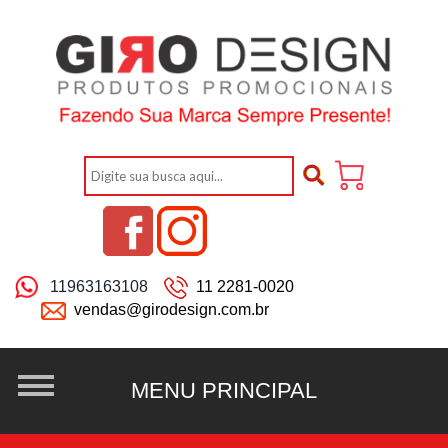
11963163108
11 2281-0020
vendas@girodesign.com.br