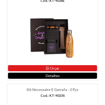
Cod.: KT-9038E
Orçar
Detalhes
Kit Necessaire E Garrafa - 2 Pçs
Cod.: KT-9023S