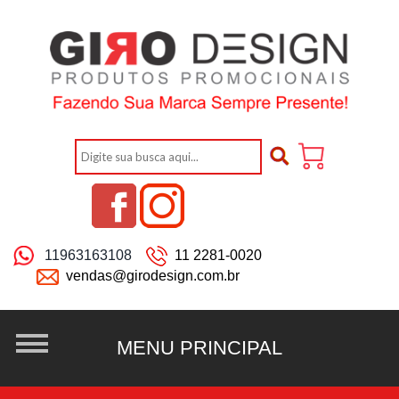
11963163108
11 2281-0020
vendas@girodesign.com.br